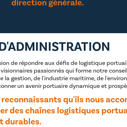
direction générale.
 D'ADMINISTRATION
sion de répondre aux défis de logistique portu
 visionnaires passionnés qui forme notre consei
 la gestion, de l'industrie maritime, de l'envir
çonner un avenir portuaire dynamique et prospè
econnaissants qu'ils nous acco
er des chaînes logistiques portua
et durables.